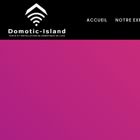
ACCUEIL
NOTRE EX