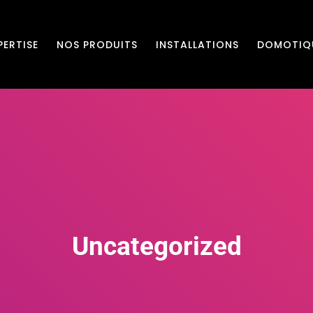
PERTISE
NOS PRODUITS
INSTALLATIONS
DOMOTIQ
Uncategorized